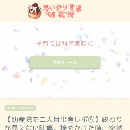
子育ては科学実験だ
プロフィール
助産院での出産記録
【助産院で二人目出産レポ⑤】終わり
が見えない陣痛。諦めかけた時、突然