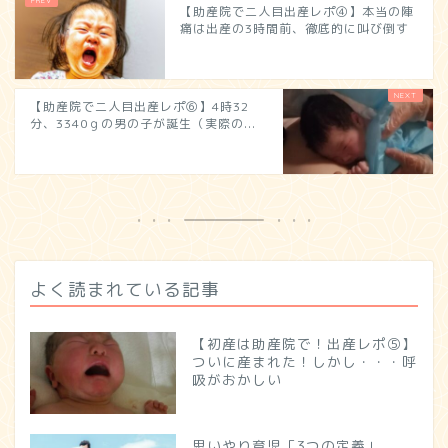
【助産院で二人目出産レポ④】本当の陣
痛は出産の3時間前、徹底的に叫び倒す
【助産院で二人目出産レポ⑥】4時32
分、3340ｇの男の子が誕生（実際の...
よく読まれている記事
【初産は助産院で！出産レポ⑤】
ついに産まれた！しかし・・・呼
吸がおかしい
思いやり育児「3つの定義」