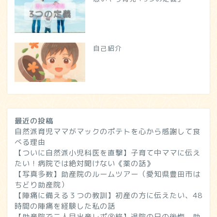
自己紹介
最近の投稿
自然派育児ママがマックのポテトを心から感謝して食
べる理由
【ついに自然派小児科医を直撃】子育て中ママに伝え
たい！病院では絶対聞けない《薬の話》
【写真多数】助産院のルームツアー（愛知県豊田市は
ちどり助産院）
【陣痛に備える３つの教訓】初産の方に伝えたい、48
時間の陣痛を経験した私の話
【助産院で二人目出産レポ⑧終】退院の日の後悔、助