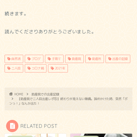
続きます。
読んでくださりありがとうございました。
自然派
ブログ
子育て
助産院
助産所
出産の記録
二人目
コロナ禍
2021年
HOME
助産院での出産記録
【助産院で二人目出産レポ⑤】終わりが見えない陣痛。諦めかけた時、突然「ボ
ンっ！」なんか出た！
RELATED POST