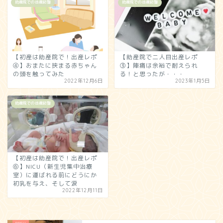
助産院での出産記録
助産院での出産記録
【初産は助産院で！出産レポ
【助産院で二人目出産レポ
④】おまたに挟まる赤ちゃん
③】陣痛は余裕で耐えられ
の頭を触ってみた
る！と思ったが・・・
2022年12月6日
2023年1月5日
助産院での出産記録
【初産は助産院で！出産レポ
⑥】NICU（新生児集中治療
室）に運ばれる前にどうにか
初乳を与え、そして涙
2022年12月11日