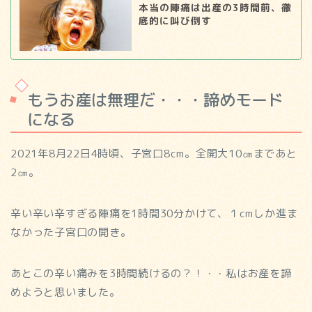
本当の陣痛は出産の3時間前、徹
底的に叫び倒す
もうお産は無理だ・・・諦めモード
になる
2021年8月22日4時頃、子宮口8cm。全開大10㎝まであと
2㎝。
辛い辛い辛すぎる陣痛を1時間30分かけて、１cmしか進ま
なかった子宮口の開き。
あとこの辛い痛みを3時間続けるの？！・・私はお産を諦
めようと思いました。