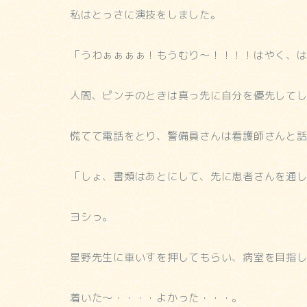
私はとっさに演技をしました。
「うわぁぁぁぁ！もうむり～！！！！はやく、
人間、ピンチのときは真っ先に自分を優先して
慌てて電話をとり、警備員さんは看護師さんと
「しょ、書類はあとにして、先に患者さんを通
ヨシっ。
星野先生に車いすを押してもらい、病室を目指
着いた～・・・・よかった・・・。