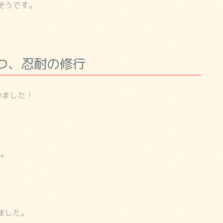
そうです。
つ、忍耐の修行
いました！
認。
ました。