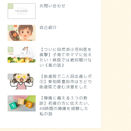
お問い合わせ
1
自己紹介
2
【ついに自然派小児科医を
3
直撃】子育て中ママに伝え
たい！病院では絶対聞けな
い《薬の話》
【助産院で二人目出産レポ
4
①】愛知県豊田市はちどり
助産院で産む決意をした
【陣痛に備える３つの教
5
訓】初産の方に伝えたい、
48時間の陣痛を経験した
私の話