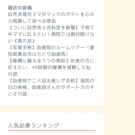
最近の投稿
自然派育児ママがマックのポテトを心か
ら感謝して食べる理由
【ついに自然派小児科医を直撃】子育て
中ママに伝えたい！病院では絶対聞けな
い《薬の話》
【写真多数】助産院のルームツアー（愛
知県豊田市はちどり助産院）
【陣痛に備える３つの教訓】初産の方に
伝えたい、48時間の陣痛を経験した私
の話
【助産院で二人目出産レポ⑧終】退院の
日の後悔、助産師さんのサポート力のす
ごさの話
人気記事ランキング